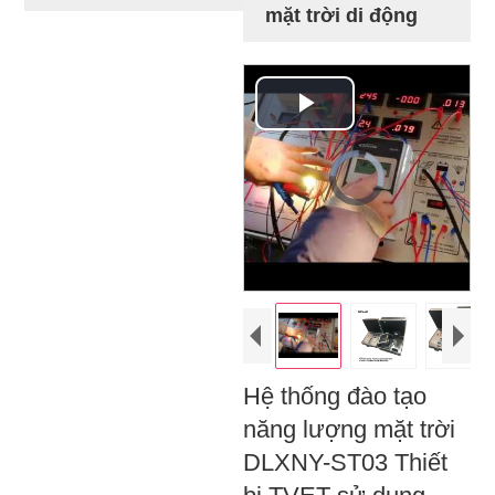
mặt trời di động
Play
Video
Video
Player
is
loading.
Hệ thống đào tạo
năng lượng mặt trời
DLXNY-ST03 Thiết