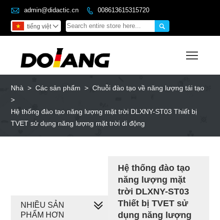

admin@didactic.cn
008613615315720


tiếng việt

Toggl
Nhà
>
Các sản phẩm
>
Chuỗi đào tạo về năng lượng tái tạo
>
Hệ thống đào tạo năng lượng mặt trời DLXNY-ST03 Thiết bị
TVET sử dụng năng lượng mặt trời di động
Hệ thống đào tạo
năng lượng mặt
trời DLXNY-ST03
Thiết bị TVET sử
NHIỀU SẢN
dụng năng lượng
PHẨM HƠN