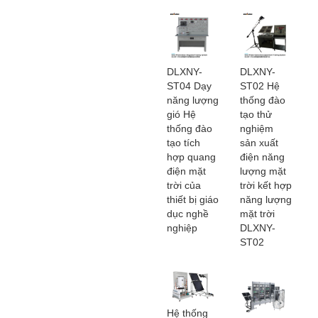
DLXNY-
DLXNY-
ST04 Dạy
ST02 Hệ
năng lượng
thống đào
gió Hệ
tạo thử
thống đào
nghiệm
tạo tích
sản xuất
hợp quang
điện năng
điện mặt
lượng mặt
trời của
trời kết hợp
thiết bị giáo
năng lượng
dục nghề
mặt trời
nghiệp
DLXNY-
ST02
Hệ thống