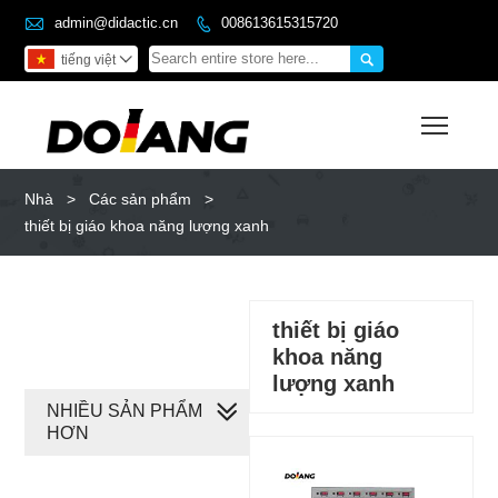

admin@didactic.cn
008613615315720


tiếng việt

Toggl
Nhà
>
Các sản phẩm
>
thiết bị giáo khoa năng lượng xanh
thiết bị giáo
khoa năng
lượng xanh
NHIỀU SẢN PHẨM
HƠN